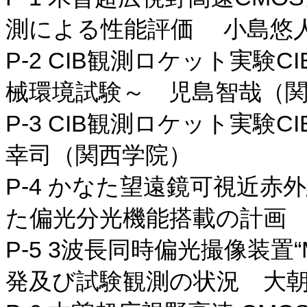
測による性能評価 小島悠
P-2 CIB観測ロケット実験
械環境試験～ 児島智哉（
P-3 CIB観測ロケット実験
幸司（関西学院）
P-4 かなた望遠鏡可視近赤
た偏光分光機能搭載の計画
P-5 3波長同時偏光撮像装置“
発及び試験観測の状況 大