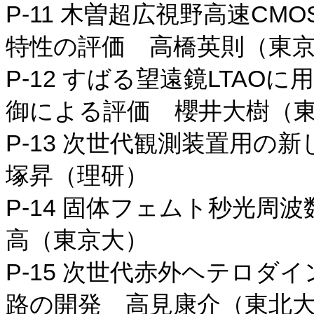
P-11 木曽超広視野高速CMOS
特性の評価 高橋英則（東
P-12 すばる望遠鏡LTAO
御による評価 櫻井大樹（
P-13 次世代観測装置用の
塚昇（理研）
P-14 固体フェムト秒光周
高（東京大）
P-15 次世代赤外ヘテロダイ
路の開発 高見康介（東北