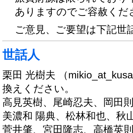
ありますのでご容赦くだ
ご意見、ご要望は下記世
世話人
栗田 光樹夫 （mikio_at_kusas
換えください。
高見英樹、尾崎忍夫、岡田
美濃和 陽典、松林和也、秋
菅井肇、宮田隆志、高橋英