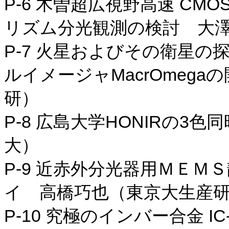
P-6 木曽超広視野高速 CMOS
リズム分光観測の検討 大
P-7 火星およびその衛星
ルイメージャMacrOmeg
研）
P-8 広島大学HONIRの
大）
P-9 近赤外分光器用ＭＥ
イ 高橋巧也（東京大生産
P-10 究極のインバー合金 