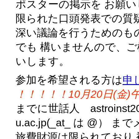
ポスターの掲示を お願
限られた口頭発表での質
深い議論を行うためのも
でも 構いませんので、
いします。
参加を希望される方は
申
！！！！！10月20日(金
までに世話人 astroinst2017
u.ac.jp(_at_ は @
旅費財源は限られており