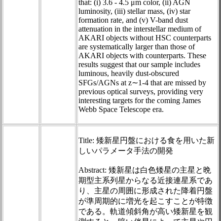
that: (i) 3.6 - 4.5 μm color, (ii) AGN
luminosity, (iii) stellar mass, (iv) star
formation rate, and (v) V-band dust
attenuation in the interstellar medium of
AKARI objects without HSC counterparts
are systematically larger than those of
AKARI objects with counterparts. These
results suggest that our sample includes
luminous, heavily dust-obscured
SFGs/AGNs at z∼1-4 that are missed by
previous optical surveys, providing very
interesting targets for the coming James
Webb Space Telescope era.
Title: 矮新星円盤における食を用いた新
しいパラメータ手法の開発
Abstract: 矮新星は白色矮星の主星と晩
期型主系列星からなる近接連星系であ
り、主星の周囲に形成された降着円盤
が準周期的に増光を起こすことが特徴
である。軌道傾斜角が高い矮新星を観