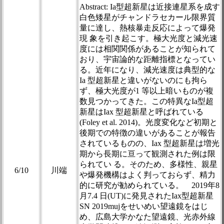
Abstract: Ia型超新星は近接連星系を成す
白色矮星がチャンドラセカール限界質
量に達し、熱核暴走反応によって爆発
現 象を引き起こす。極大光度と減光速
度には相関関係があることが知られて
おり、宇宙論的な距離指標となってい
る。近年になり、減光速度は典型的な
Ia 型超新星と違いがないのにも拘ら
ず、極大光度が1 等以上暗いものが複
数見つかってきた。この特異なIa型超
新星はIax 型超新星と呼ばれている
(Foley et al. 2014)。光度変化など初期と
後期での特徴の違いがあることが報告
されているものの、Iax 型超新星は増光
期から長期に亘って観測された例は限
られてい る。そのため、多様性、親星
6/10
川端
や爆発機構はよく判っておらず、精力
的に研究が勧められている。 2019年8
月7.4 日(UT)に発見されたIax型超新星
SN 2019mujをせいめい望遠鏡をはじ
め、広島大学かなた望遠鏡、光赤外線