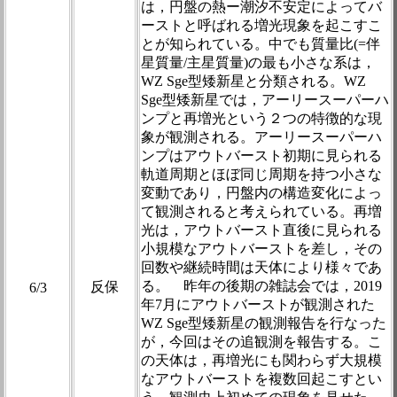
は，円盤の熱ー潮汐不安定によってバ
ーストと呼ばれる増光現象を起こすこ
とが知られている。中でも質量比(=伴
星質量/主星質量)の最も小さな系は，
WZ Sge型矮新星と分類される。WZ
Sge型矮新星では，アーリースーパーハ
ンプと再増光という２つの特徴的な現
象が観測される。アーリースーパーハ
ンプはアウトバースト初期に見られる
軌道周期とほぼ同じ周期を持つ小さな
変動であり，円盤内の構造変化によっ
て観測されると考えられている。再増
光は，アウトバースト直後に見られる
小規模なアウトバーストを差し，その
回数や継続時間は天体により様々であ
る。 昨年の後期の雑誌会では，2019
反保
6/3
年7月にアウトバーストが観測された
WZ Sge型矮新星の観測報告を行なった
が，今回はその追観測を報告する。こ
の天体は，再増光にも関わらず大規模
なアウトバーストを複数回起こすとい