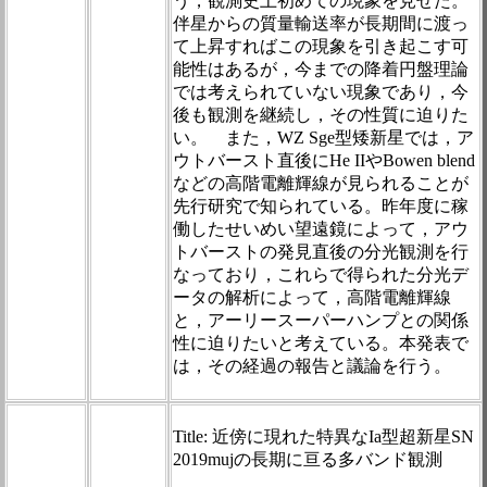
う，観測史上初めての現象を見せた。
伴星からの質量輸送率が長期間に渡っ
て上昇すればこの現象を引き起こす可
能性はあるが，今までの降着円盤理論
では考えられていない現象であり，今
後も観測を継続し，その性質に迫りた
い。 また，WZ Sge型矮新星では，ア
ウトバースト直後にHe IIやBowen blend
などの高階電離輝線が見られることが
先行研究で知られている。昨年度に稼
働したせいめい望遠鏡によって，アウ
トバーストの発見直後の分光観測を行
なっており，これらで得られた分光デ
ータの解析によって，高階電離輝線
と，アーリースーパーハンプとの関係
性に迫りたいと考えている。本発表で
は，その経過の報告と議論を行う。
Title: 近傍に現れた特異なIa型超新星SN
2019mujの長期に亘る多バンド観測