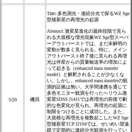
Title: 多色測光・連続分光で探るWZ Sge
型矮新星の再増光の起源
Abstract: 激変星進化の最終段階で見ら
れる大規模な増光現象WZ Sge型スーパ
ーアウトバーストでは、まだ未解明の
変動が数多く見られる。特に、メイン
アウトバースト終了後に見られる再増
光は伴星からの質量輸送率の増加によ
って起きる（enhanced mass transfer
model）と解釈されることが少なくな
い。しかし、enhanced mass trasnferの観
測的証拠は無い。大学間連携を通じて
多色モニター観測を行ったヘリウム激
変星SDSS J1411では再増光の前後で劇
磯貝
5/20
的な色変化が見られ、再増光の起源に
制限をつけることに成功した。また、
大規模な再増光を複数起こしたWZ Sge
型矮新星TCP J2104では、せいめい望遠
鏡で定期的に連続分光観測を行ってい