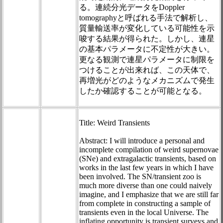
る。連続分光データをDoppler
tomographyと呼ばれる手法で解析し、
質量輸送率が変化している可能性を示
唆する結果が得られた。しかし、連星
の基本パラメータに不定性が大きい。
更なる観測で連星パラメータに制限を
つけることが出来れば、この天体で、
再増光がどのようなメカニズムで発生
したか確認することが可能となる。
Title: Weird Transients
Abstract: I will introduce a personal and
incomplete compilation of weird supernovae
(SNe) and extragalactic transients, based on
works in the last few years in which I have
been involved. The SN/transient zoo is
much more diverse than one could naively
imagine, and I emphasize that we are still far
from complete in constructing a sample of
transients even in the local Universe. The
inflating opportunity is transient surveys and