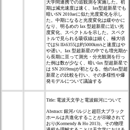
大学間連携での追観測を実施した。初
期は減光速度は速く、Iax型超新星でも
暗いSN 2010aeに似た光度変化を示し
た。中期になると光度変化は緩やかに
なり、明るめの Iax 型超新星に近い光
度変化、スペクトルを示した。スペク
トルで見られる吸収線は細く、極大頃
ではSi IIλ6355は約5000km/sと速度はや
や遅い。Iax 型超新星の中でも増光期か
ら長期に亘って測光・分光観測を行っ
た例は数が少なく、暗いIax 型超新星で
は SN 2019mujが初となる。他のIax型超
新星との比較を行い、その多様性や爆
発モデルについて議論する
Title: 電波天文学と電波銀河について
Abstract: 銀河バルジと超巨大ブラック
ホールは共進化することが示唆されて
おり(Kormendy & Ho 2013)、その物理
過程を理解することは天文学における