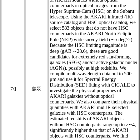
counterparts in optical images from the
Hyper Suprime-Cam (HSC) on the Subaru
telescope. Using the AKARI infrared (IR)
source catalog and HSC optical catalog, we
select 583 objects that do not have HSC
counterparts in the AKARI North Ecliptic
Pole (NEP) wide survey field (∼5 deg^2).
Because the HSC limiting magnitude is
deep (gAB ∼28.6), these are good
candidates for extremely red star-forming
galaxies (SFGs) and/or active galactic nuclei
(AGNs), possibly at high redshifts. We
compile multi-wavelength data out to 500
μm and use it for Spectral Energy
Distribution (SED) fitting with CIGALE to
7/1
鳥羽
investigate the physical properties of
AKARI galaxies without optical
counterparts. We also compare their physical
quantities with AKARI mid-IR selected
galaxies with HSC counterparts. The
estimated redshifts of AKARI objects
without HSC counterparts range up to z∼4,
significantly higher than that of AKARI
objects with HSC counterparts. We find