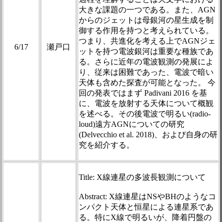
大きな課題の一つである。また、AGN
からのジェットは母銀河の星生成を制
御する作用を持つと考えられている。
つまり、共進化を考える上でAGNジェ
6/17
瀬戸口
ットを持つ電波銀河は重要な種族であ
る。さらに近年の電波観測の発展によ
り、従来は困難であった、電波で暗い
天体も含めた探査が可能となった。 今
回の発表ではまず Padivani 2016 を基
に、電波を放射する天体について概観
を述べる。その後電波で明るい(radio-
loud)遠方AGNについての研究
(Delvecchio et al. 2018)、および自身の研
究を紹介する。
Title: X線連星の多波長観測について
Abstract: X線連星はNSやBHのようなコ
ンパクト天体と恒星による連星系であ
る。特にX線で明るいが、降着円盤の