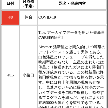
発表者
日付
題名・発表内容
(予定)
休会
4/8
COVID-19
Title: アーカイブデータを用いた矮新星
の観測的研究Ⅱ
Abstract: 矮新星とは間欠的に1~9等級の
アウトバーストを起こす天体である。
白色矮星とロッシュローブを満たした
晩期型星からなり、主星のまわりには
伴星より輸送されたガスにより降着円
盤が形成されている。この矮新星は降
4/15
小路口
着円盤現象だけで様々な振る舞いを示
す。中には数十年周期の現象も存在
し、見逃さないために掃天観測のアー
カイブデータを自動で取得し、監視す
るプログラムを組んだ。それにより現
在約5000天体近くを監視できている。
今回はその取り組みにより発見された