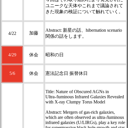
ユニークな天体やこれまで議論されて
きた現象の検証について触れていく。
Abstract: 新星の話、hibernation scenario
加藤
4/22
関係の話をします。
4/29
休会
昭和の日
5/6
休会
憲法記念日 振替休日
Title: Nature of Obscured AGNs in
Ultra-/luminous Infrared Galaxies Revealed
with X-ray Clumpy Torus Model
Abstract: Mergers of gas-rich galaxies,
which are often observed as ultra-/luminous
infrared galaxies (U/LIRGs), play a key role
for supermassive black hole growth and star