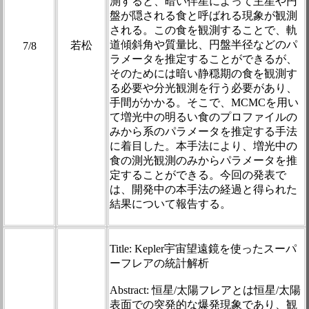
測すると、暗い伴星によって主星や円
盤が隠される食と呼ばれる現象が観測
される。この食を観測することで、軌
道傾斜角や質量比、円盤半径などのパ
若松
7/8
ラメータを推定することができるが、
そのためには暗い静穏期の食を観測す
る必要や分光観測を行う必要があり、
手間がかかる。そこで、MCMCを用い
て増光中の明るい食のプロファイルの
みから系のパラメータを推定する手法
に着目した。本手法により、増光中の
食の測光観測のみからパラメータを推
定することができる。今回の発表で
は、開発中の本手法の経過と得られた
結果について報告する。
Title: Kepler宇宙望遠鏡を使ったスーパ
ーフレアの統計解析
Abstract: 恒星/太陽フレアとは恒星/太陽
表面での突発的な爆発現象であり、観