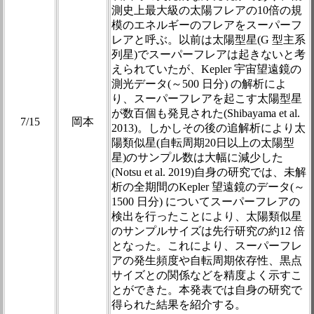
測史上最大級の太陽フレアの10倍の規
模のエネルギーのフレアをスーパーフ
レアと呼ぶ。以前は太陽型星(G 型主系
列星)でスーパーフレアは起きないと考
えられていたが、Kepler 宇宙望遠鏡の
測光データ(～500 日分) の解析によ
り、スーパーフレアを起こす太陽型星
が数百個も発見された(Shibayama et al.
7/15
岡本
2013)。しかしその後の追解析により太
陽類似星(自転周期20日以上の太陽型
星)のサンプル数は大幅に減少した
(Notsu et al. 2019)自身の研究では、未解
析の全期間のKepler 望遠鏡のデータ(～
1500 日分) についてスーパーフレアの
検出を行ったことにより、太陽類似星
のサンプルサイズは先行研究の約12 倍
となった。これにより、スーパーフレ
アの発生頻度や自転周期依存性、黒点
サイズとの関係などを精度よく示すこ
とができた。本発表では自身の研究で
得られた結果を紹介する。