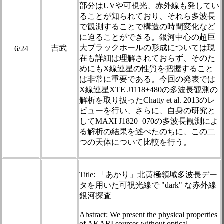
部分はUVや可視光、赤外線も発してい
ることが知られており、それら多波長
で観測することで構造の時間変化など
に迫ることができる。銀河中心の超巨
大ブラックホールの形成については現
吉武
6/24
在も詳細は理解されておらず、そのた
めにもX線連星の性質を把握すること
は非常に重要である。今回の発表では
X線連星XTE J1118+480の多波長観測の
解析を取り扱ったChatty et al. 2013のレ
ビューを行い、さらに、自身の研究と
してMAXI J1820+070の多波長観測によ
る解析の結果を述べたのちに、この二
つの天体について比較を行う。
Title: 「あかり」北黄極領域多波長デー
タを用いた可視光線で "dark" な赤外線
銀河探査
Abstract: We present the physical properties
of AKARI sources without optical