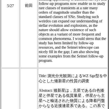
follow-up programs now enable us to study
前田
5/27
rare classes of transients at a rate many
orders of magnitude smaller than the
standard classes of SNe. Studying such
weirdos can expand our understanding of
stellar evolution and explosions, as the
nature should allow existence of such
objects as a variant of more frequent and
common phenomena. I would stress that the
study has been limited by follow-up
resources, and the Seimei telescope can
nicely fill in the gap; I am also showing
some examples from the Seimei follow-up
program.
Title: 測光分光観測によるWZ Sge型を中
心とした矮新星の性質の調査
Abstract: 矮新星は，主星である白色矮
星と伴星である低質量星，伴星から主
星へと輸送された物質による降着円盤
からなる近接連星系である。この系で