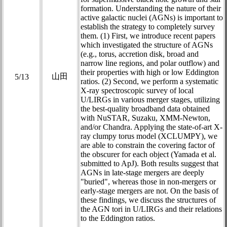
formation. Understanding the nature of their
active galactic nuclei (AGNs) is important to
establish the strategy to completely survey
them. (1) First, we introduce recent papers
which investigated the structure of AGNs
(e.g., torus, accretion disk, broad and
narrow line regions, and polar outflow) and
their properties with high or low Eddington
山田
5/13
ratios. (2) Second, we perform a systematic
X-ray spectroscopic survey of local
U/LIRGs in various merger stages, utilizing
the best-quality broadband data obtained
with NuSTAR, Suzaku, XMM-Newton,
and/or Chandra. Applying the state-of-art X-
ray clumpy torus model (XCLUMPY), we
are able to constrain the covering factor of
the obscurer for each object (Yamada et al.
submitted to ApJ). Both results suggest that
AGNs in late-stage mergers are deeply
"buried", whereas those in non-mergers or
early-stage mergers are not. On the basis of
these findings, we discuss the structures of
the AGN tori in U/LIRGs and their relations
to the Eddington ratios.