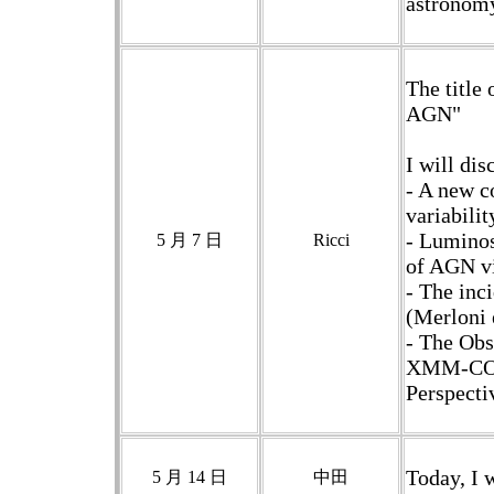
astronom
The title
AGN"
I will dis
- A new c
variabilit
- Luminos
5 月 7 日
Ricci
of AGN v
- The inci
(Merloni 
- The Obs
XMM-COSM
Perspecti
Today, I 
5 月 14 日
中田