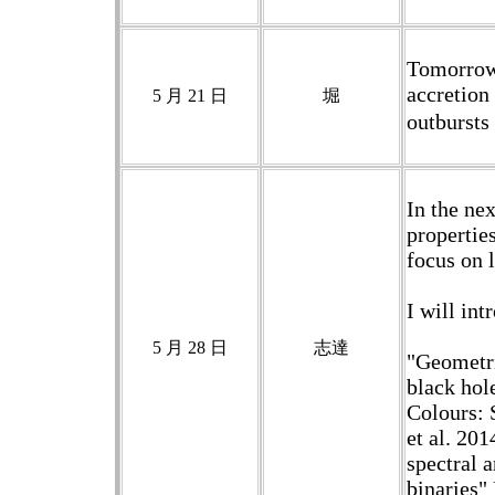
Tomorrow,
accretion
5 月 21 日
堀
outbursts
In the nex
properties
focus on 
I will int
5 月 28 日
志達
"Geometri
black hol
Colours: 
et al. 20
spectral 
binaries"