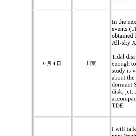
In the nex
events (T
obtained 
All-sky 
Tidal dis
enough to
6 月 4 日
川室
study is v
about the
dormant 
disk, jet,
accompani
TDE.
I will tal
next Wed