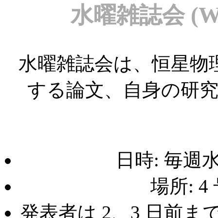
水曜雑誌会 (Wed
水曜雑誌会は、恒星物
する論文、自身の研
日時: 毎週水曜
場所: 4
発表者は 2、3 日前までに