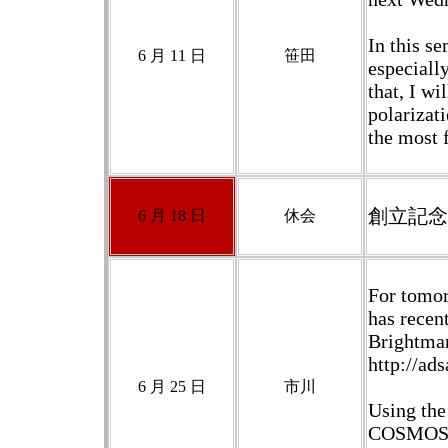
In this se
6 月 11 日
笹田
especially
that, I w
polarizati
the most 
創立記念
6 月 18 日
休会
For tomor
has recen
Brightman
http://ad
6 月 25 日
市川
Using the
COSMOS ob