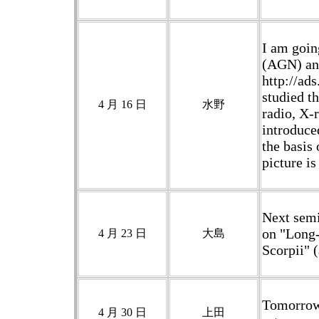
I am goin
(AGN) and
http://ad
studied t
4 月 16 日
水野
radio, X-
introduce
the basis 
picture is
Next semi
on "Long-
4 月 23 日
大島
Scorpii" 
Tomorrow 
4 月 30 日
上田