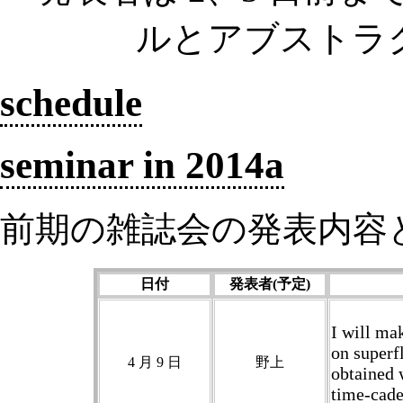
ルとアブストラ
schedule
seminar in 2014a
前期の雑誌会の発表内容
日付
発表者(予定)
I will mak
on superf
4 月 9 日
野上
obtained
time-cade