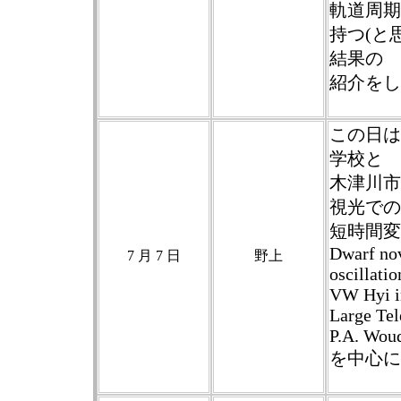
軌道周期
持つ(と思わ
結果の
紹介をし
この日は
学校と
木津川市
視光での
短時間変
Dwarf nov
7 月 7 日
野上
oscillatio
VW Hyi in
Large Tel
P.A. Woud
を中心に