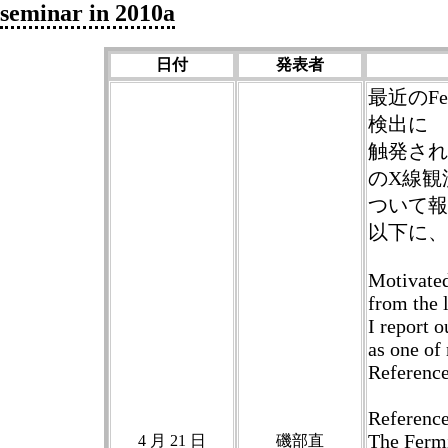
seminar in 2010a
日付
発表者
最近のFe
検出に
触発され、
のX線観
ついて報
以下に、
Motivated
from the 
I report o
as one of
Reference
Reference
The Fermi
4 月 21 日
磯部直