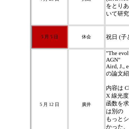
をとりあ
いて研究
祝日 (子
5 月 5 日
休会
"The evol
AGN"
Aird, J.,
の論文紹
内容は C
X 線光度
函数を求
5 月 12 日
廣井
は別の
もっとシ
かった、