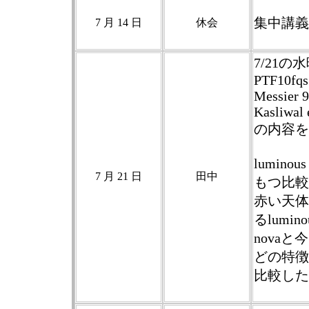
集中講義
7 月 14 日
休会
7/21
PTF10fqs:
Messier 
Kasliwal 
の内容を中
lumino
7 月 21 日
田中
もつ比較
赤い天体
るluminou
nova
どの特徴
比較した