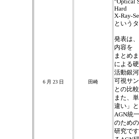
"Optical 
Hard
X-Ray-Sel
というタ
発表は、同タイ
内容を
まとめま
による硬
活動銀河
可視サン
6 月 23 日
田崎
との比較
また、単
違い」と
AGN統
のための
研究です