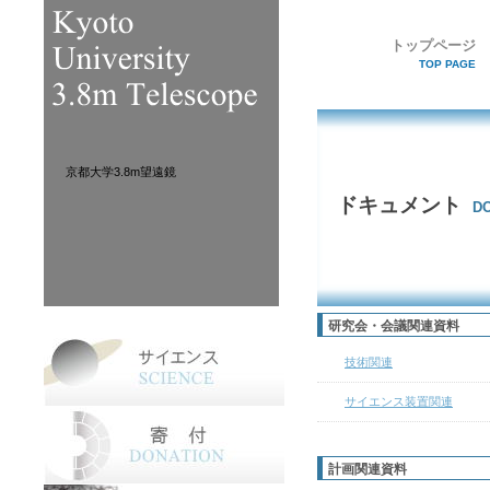
トップページ
TOP PAGE
京都大学3.8m望遠鏡
ドキュメント
D
研究会・会議関連資料
技術関連
サイエンス装置関連
計画関連資料