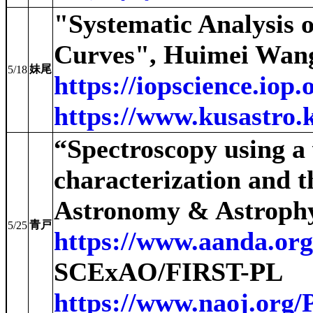
"Systematic Analysis 
Curves", Huimei Wang 
妹尾
5/18
https://iopscience.iop
https://www.kusastro.k
“Spectroscopy using a 
characterization and t
Astronomy & Astrophys
青戸
5/25
https://www.aanda.org
SCExAO/FIRST-PL
https://www.naoj.org