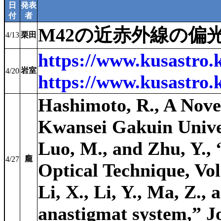
日
発表
付
者
M42の近赤外線の偏
4/13
栗田
https://www.kusastro.
岩室
4/20
https://www.kusastro.
Hashimoto, R., A Nove
Kwansei Gakuin Univer
Luo, M., and Zhu, Y., 
龐
4/27
Optical Technique, Vol.
Li, X., Li, Y., Ma, Z.
anastigmat system,” Jo