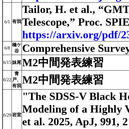
Tailor, H. et al., “GM
Telescope,” Proc. SPI
有我
6/1
https://arxiv.org/pdf/
Comprehensive Survey 
橋ケ
6/8
谷
M2中間発表練習
6/15
妹尾
青
M2中間発表練習
6/22
戸、
有我
"The SDSS-V Black Ho
Modeling of a Highly 
岩室
6/29
et al. 2025, ApJ, 991, 