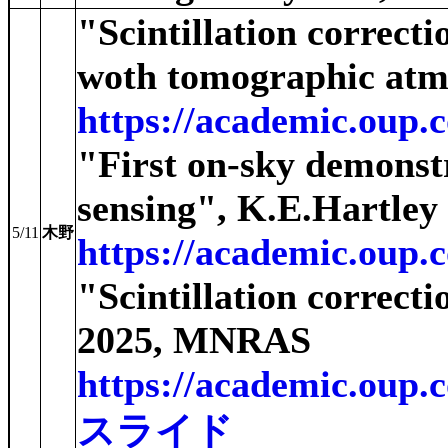
"Scintillation correct
woth tomographic atm
https://academic.oup.
"First on-sky demonstr
sensing", K.E.Hartley
5/11
木野
https://academic.oup.
"Scintillation correct
2025, MNRAS
https://academic.oup.
スライド