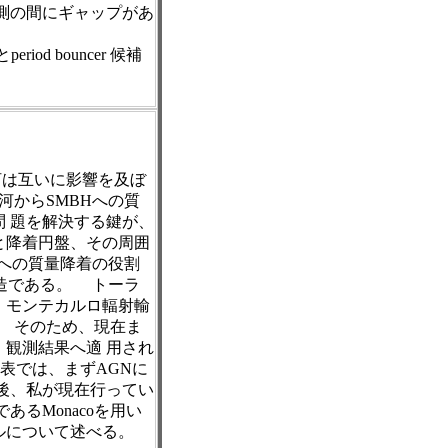
測の間にギャップがあ
d bouncer 候補
河は互いに影響を及ぼ
河からSMBHへの質
 題を解決する鍵が、
Hと降着円盤、その周囲
Hへの質量降着の役割
構造である。 トーラ
、モンテカルロ輻射輸
。 そのため、現在ま
観測結果へ適 用され
発表では、まずAGNに
後、私が現在行ってい
るMonacoを用い
ルについて述べる。