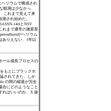
にヘリウムで構成され
詳細な観測は少なかっ
、 これまで見えて来
が観測され始めた。
SN-14eiとNSV
、これまで通常の激変星
peroutburstがヘリウム
はありえない、1年以
。
ックホール成長プロセスの
pc3] をもとにブラックホ
議論されてきた。しか
atio の間の縮退が完全
場合にどのようなこと
すればいいのか、X 線