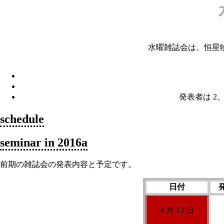
水曜雑誌会は、恒星
発表者は 2、
schedule
seminar in 2016a
前期の雑誌会の発表内容と予定です。
日付
4 月 13 日