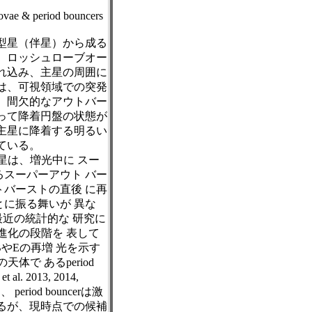
ae & period bouncers
型星（伴星）から成る
、ロッシュローブオー
れ込み、主星の周囲に
は、可視領域での突発
。間欠的なアウトバー
って降着円盤の状態が
主星に降着する明るい
ている。
星は、増光中に スー
スーパーアウト バー
バーストの直後 に再
に振る舞いが 異な
最近の統計的な 研究に
進化の段階を 表して
プBやEの再増 光を示す
体で あるperiod
. 2013, 2014,
period bouncerは激
いるが、現時点での候補