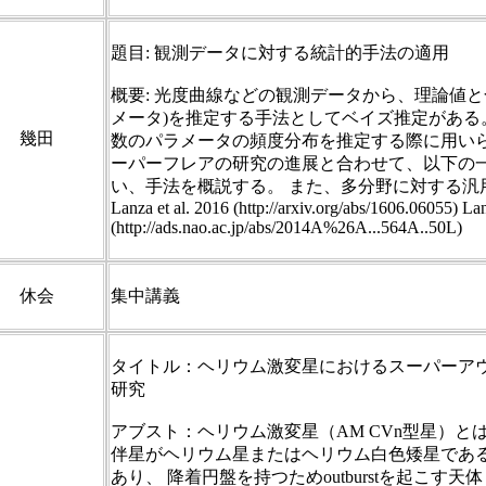
題目: 観測データに対する統計的手法の適用
概要: 光度曲線などの観測データから、理論値と
メータ)を推定する手法としてベイズ推定がある
幾田
数のパラメータの頻度分布を推定する際に用いら
ーパーフレアの研究の進展と合わせて、以下の
い、手法を概説する。 また、多分野に対する汎
Lanza et al. 2016 (http://arxiv.org/abs/1606.06055) Lan
(http://ads.nao.ac.jp/abs/2014A%26A...564A..50L)
休会
集中講義
タイトル：ヘリウム激変星におけるスーパーア
研究
アブスト：ヘリウム激変星（AM CVn型星）と
伴星がヘリウム星またはヘリウム白色矮星であ
あり、 降着円盤を持つためoutburstを起こす天