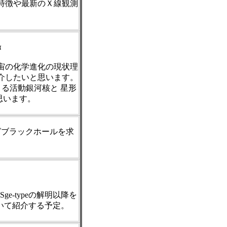
特徴や最新のＸ線観測
α
宙の化学進化の現状理
介したいと思います。
よる活動銀河核と 星形
思います。
グブラックホールを求
Sge-typeの解明以降を
について紹介する予定。