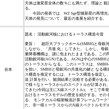
天体は激変星全体の数％にも満たず、理論と 観
る。
今回の発表では、WZ Sge型矮新星の再増光とperio
天体の発見について、最近の進展を紹介する。
題名： 活動銀河核におけるトーラス構造今昔
要旨： 超巨大ブラックホール(SMBH)と母銀
しながら、「共進 化」してきた。 しかし、母銀
量降着機構は、謎に包まれたままである。この問
活動銀河核(AGN)である。AGNは中心のSMB
のトーラスから なる。 このトーラスは、SMB
を担い、SMBHと母銀河の共進化の鍵と なる
谷本
ス構造を推定するには、トーラス構造を仮定し
送 計算を行い、観測結果と比較する必要がある
で様々なトーラスからのスペクトルが計算され、
てきた(今回は主にX線スペクトル)。 そこで本
おけるトーラスモデルの歴史を紹介する。その 
る、 モンテカルロ輻射輸送計算フレームワークであ
た、非一様トーラ スからのX線スペクトルモデ