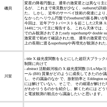
変星の降着円盤は、通常の激変星とは異なり主
るが、 これまで発見数が少なく、outburstの
磯貝
た。 しかし、近年のサーベイ技術の発達により
なかったヘリウム円盤でのoutburstの振る舞い
今回は、近年アウトバーストを起こした2天体 ASAS
1440について主に報告する。 これら天体では
でのみ観測されてきたearly superhumpや double su
激変星で初めて確認された他、 通常の激変星で
上の長期に渡るsuperhumpや再増光が観測された
- title X 線光度関数をもとにした超巨大ブラ
制限に向けて
- abstract 活動銀河核の X 線光度関数 [1/Lx/M
ール (BH) 質量がどのように成長してきたのか
川室
し、その議論のなか で、放射効率と Eddington r
には解けていない。そこで、 その縮退が解けた
がわかりうるのかを紹介し、解くためには どう
と電波観測の観点から議論したいと思います。