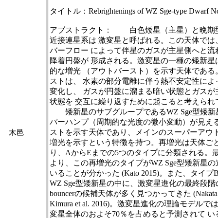
タイトル：Rebrightenings of WZ Sge-type Dwarf Nov
アブストラクト： 白色矮星（主星）と晩期
近接連星系は 激変星と呼ばれる。この天体では
バーフロー によって伴星のガスが主星側へと流
降着円盤が 形成される。激変星の一種の矮新星
的な増光 （アウトバースト）を示す天体である
ストは、 水素の部分電離に伴う熱不安定性によ
変化し、 ガスが円盤に溜まる暗い状態とガスが
状態を 交互に繰り返すために起こると考えられ
矮新星のサブグループであるWZ Sge型矮新
パーハンプ（周期的な光度の微小変動）が見える
ストを示す天体であり、メインのスーパーアウト
木邑
増光を示すという特徴を持つ。再増光は天体ごと
り、AからEまでの5つのタイプに分類される。
より、この再増光のタイプがWZ Sge型矮新星の
いることが分かった (Kato 2015)。また、タイ
WZ Sge型矮新星の中に、激変星進化の最終段階の天
bouncerの候補天体が多く見つかってきた (Nakata et al
Kimura et al. 2016)。激変星進化の理論モデルでは、 
変星全体のおよそ70％を占めると予測されて 