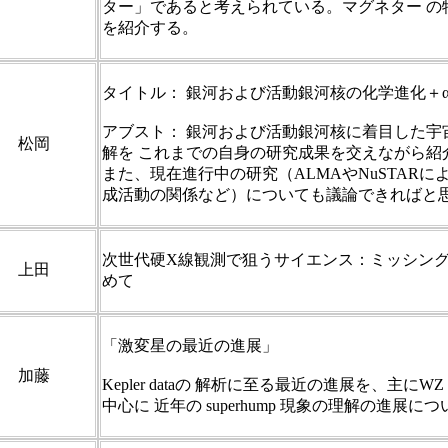
ター」であると考えられている。マグネター の
を紹介する。
タイトル： 銀河および活動銀河核の化学進化＋
アブスト： 銀河および活動銀河核に着目した宇
松岡
解を これまでの自身の研究成果を交えながら紹
また、現在進行中の研究（ALMAやNuSTARに
成活動の関係など）についても議論できればと
次世代硬X線観測で狙うサイエンス：ミッシン
上田
めて
「激変星の最近の進展」
加藤
Kepler dataの 解析に至る最近の進展を、主にWZ 
中心に 近年の superhump 現象の理解の進展