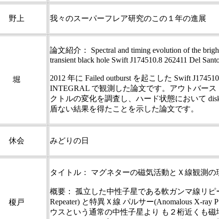
野上
我々のスーパーフレア研究のこの１年の進展
論文紹介： Spectral and timing evolution of the bright f
transient black hole Swift J174510.8 262411 Del Santo 
2012 年に Failed outburst を起こした Swift J174510
堀
INTEGRAL で観測した論文です。アウトバー
クトルの変化を調査し、ハード状態において disk tru
盾ない結果を得たことを示した論文です。
休会
みどりの日
タイトル： マグネターの磁気活動とＸ線観測の
概要： 孤立した中性子星である軟ガンマ線リピーター(
Repeater) と特異Ｘ線 パルサー(Anomalous X-ray Pu
榎戸
ウスという通常の中性子星より も２桁近くも磁