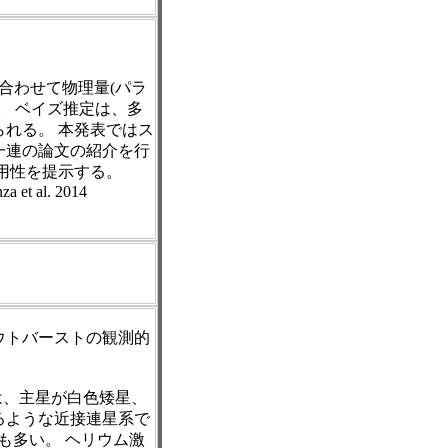
合わせて物理量(パラ
。 ベイズ推定は、多
れる。 本発表ではス
一連の論文の紹介を行
用性を提示する。
za et al. 2014
ウトバーストの観測的
は、主星が白色矮星、
るような近接連星系で
体も多い。 ヘリウム激