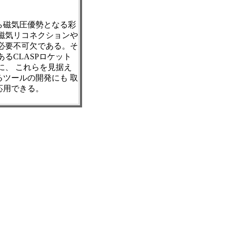
ら磁気圧優勢となる彩
磁気リコネクションや
必要不可欠である。そ
るCLASPロケット
に、 これらを見据え
ツールの開発にも 取
応用できる。