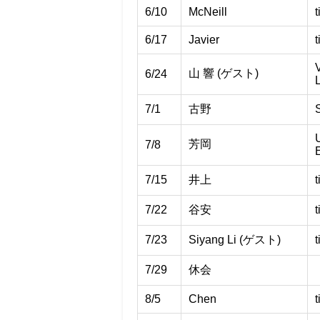
6/10
McNeill
t
6/17
Javier
t
山 響 (ゲスト)
6/24
7/1
古野
芳岡
7/8
7/15
井上
t
7/22
谷安
t
7/23
Siyang Li (ゲスト)
t
7/29
休会
8/5
Chen
t