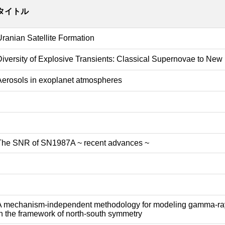
タイトル
Uranian Satellite Formation
Diversity of Explosive Transients: Classical Supernovae to New
Aerosols in exoplanet atmospheres
The SNR of SN1987A ~ recent advances ~
A mechanism-independent methodology for modeling gamma-ra
in the framework of north-south symmetry