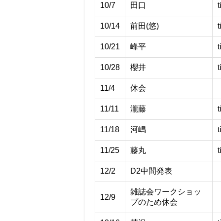
10/7
田口
t
10/14
前田(悠)
t
10/21
峰平
t
10/28
櫻井
t
11/4
休会
11/11
瀧藤
t
11/18
河嶋
t
11/25
藤丸
t
12/2
D2中間発表
雑誌会ワークショッ
12/9
プのため休会