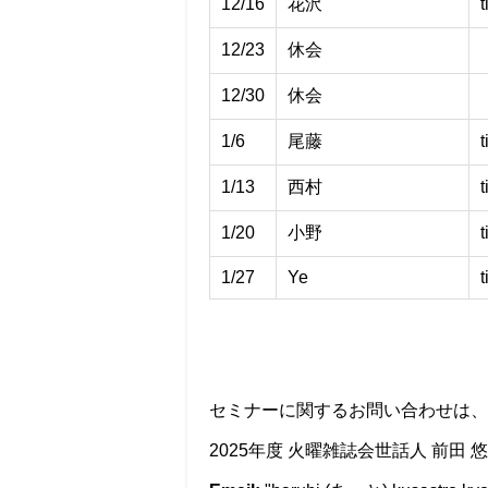
12/16
花沢
t
12/23
休会
12/30
休会
1/6
尾藤
t
1/13
西村
t
1/20
小野
t
1/27
Ye
t
セミナーに関するお問い合わせは、
2025年度 火曜雑誌会世話人 前田 悠陽 (H