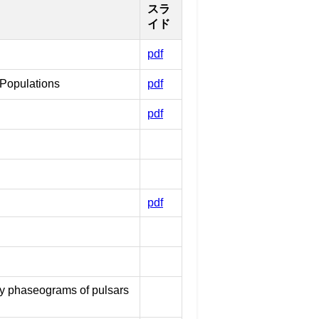
スラ
イド
pdf
 Populations
pdf
pdf
pdf
y phaseograms of pulsars