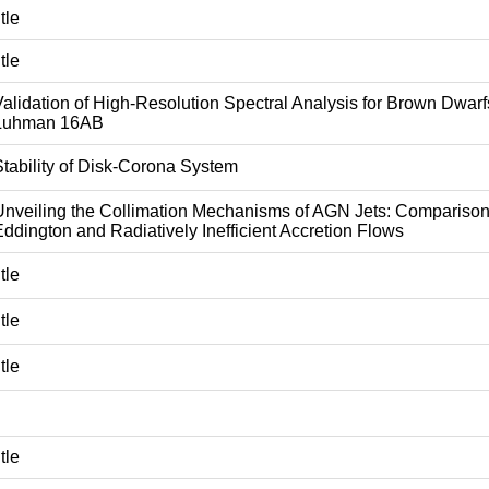
itle
itle
Validation of High-Resolution Spectral Analysis for Brown Dwar
Luhman 16AB
Stability of Disk-Corona System
Unveiling the Collimation Mechanisms of AGN Jets: Compariso
Eddington and Radiatively Inefficient Accretion Flows
itle
itle
itle
itle