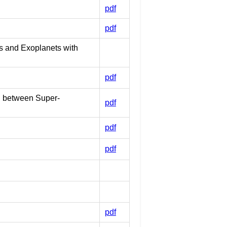
pdf
pdf
fs and Exoplanets with
pdf
n between Super-
pdf
pdf
pdf
pdf