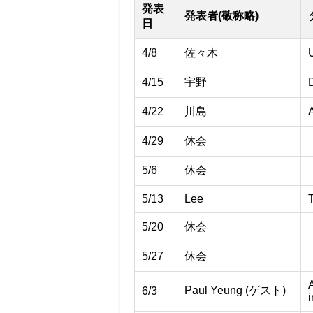
発表
発表者(敬称略)
日
4/8
佐々木
4/15
宇野
4/22
川島
4/29
休会
5/6
休会
5/13
Lee
5/20
休会
5/27
休会
Paul Yeung (ゲスト)
6/3